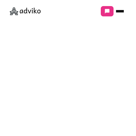
ЧТО МЫ ДЕЛАЕМ
МАРКЕТИНГ И ПРОДВИЖЕНИЕ
Продвижение сайтов
Контекстная реклама
Продвижение в соцсетях
РАЗРАБОТКА
Разработка сайтов
Интернет-магазины
Модернизация сайтов
АНАЛИТИКА И СТРАТЕГИЯ
Сквозная аналитика
Аудит маркетинга