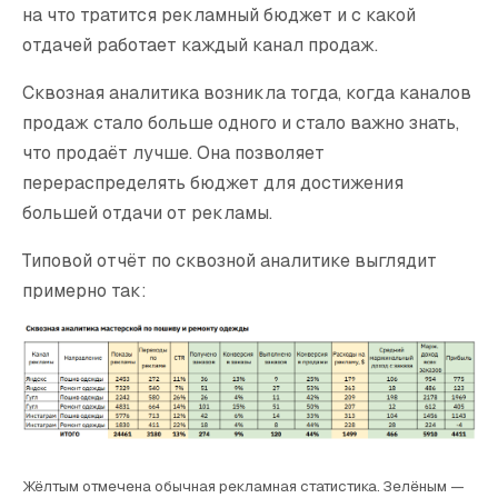
Интернет-маркетинг
на что тратится рекламный бюджет и с какой
отдачей работает каждый канал продаж.
WEB3 И БЛОКЧЕЙН
Сквозная аналитика возникла тогда, когда каналов
Продвижение ICO и Web3
Разработка токеномики
продаж стало больше одного и стало важно знать,
что продаёт лучше. Она позволяет
перераспределять бюджет для достижения
большей отдачи от рекламы.
О нас
Тарифы
Вакансии
Кейсы
Конфиденциальность
Блог о маркетинге
Типовой отчёт по сквозной аналитике выглядит
примерно так:
Жёлтым отмечена обычная рекламная статистика. Зелёным —