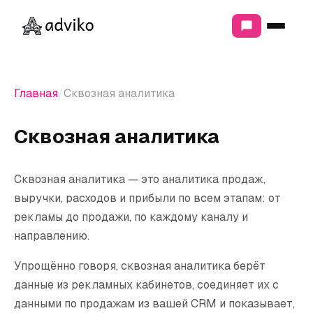
ЧТО МЫ ДЕЛАЕМ
МАРКЕТИНГ И ПРОДВИЖЕНИЕ
Главная
Сквозная аналитика
Продвижение сайтов
Контекстная реклама
Сквозная аналитика
Продвижение в соцсетях
РАЗРАБОТКА
Сквозная аналитика — это аналитика продаж,
выручки, расходов и прибыли по всем этапам: от
Разработка сайтов
Интернет-магазины
рекламы до продажи, по каждому каналу и
Модернизация сайтов
направлению.
АНАЛИТИКА И СТРАТЕГИЯ
Упрощённо говоря, сквозная аналитика берёт
данные из рекламных кабинетов, соединяет их с
Сквозная аналитика
Аудит маркетинга
данными по продажам из вашей CRM и показывает,