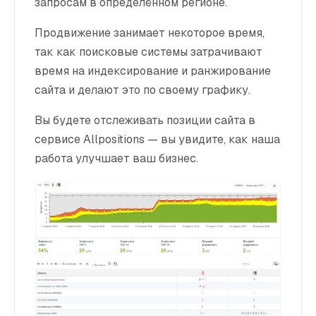
запросам в определённом регионе.
Интернет-маркетинг
Продвижение занимает некоторое время,
WEB3 И БЛОКЧЕЙН
так как поисковые системы затрачивают
Продвижение ICO и Web3
время на индексирование и ранжирование
Разработка токеномики
сайта и делают это по своему графику.
Вы будете отслеживать позиции сайта в
сервисе Allpositions — вы увидите, как наша
О нас
Тарифы
Вакансии
Кейсы
Конфиденциальность
работа улучшает ваш бизнес.
Блог о маркетинге