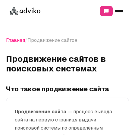
ЧТО МЫ ДЕЛАЕМ
МАРКЕТИНГ И ПРОДВИЖЕНИЕ
Главная
Продвижение сайтов
Продвижение сайтов
Контекстная реклама
Продвижение сайтов в
Продвижение в соцсетях
поисковых системах
РАЗРАБОТКА
Разработка сайтов
Что такое продвижение сайта
Интернет-магазины
Модернизация сайтов
Продвижение сайта
— процесс вывода
АНАЛИТИКА И СТРАТЕГИЯ
сайта на первую страницу выдачи
Сквозная аналитика
поисковой системы по определённым
Аудит маркетинга