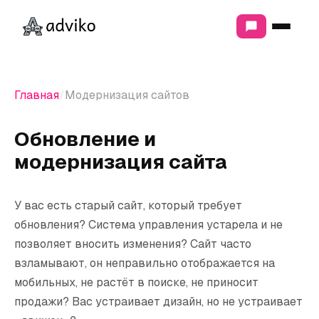
ЧТО МЫ ДЕЛАЕМ
МАРКЕТИНГ И ПРОДВИЖЕНИЕ
Главная
Модернизация сайтов
Продвижение сайтов
Контекстная реклама
Обновление и
Продвижение в соцсетях
модернизация сайта
РАЗРАБОТКА
Разработка сайтов
У вас есть старый сайт, который требует
Интернет-магазины
обновления? Система управления устарела и не
Модернизация сайтов
позволяет вносить изменения? Сайт часто
взламывают, он неправильно отображается на
АНАЛИТИКА И СТРАТЕГИЯ
мобильных, не растёт в поиске, не приносит
Сквозная аналитика
продажи? Вас устраивает дизайн, но не устраивает
Аудит маркетинга