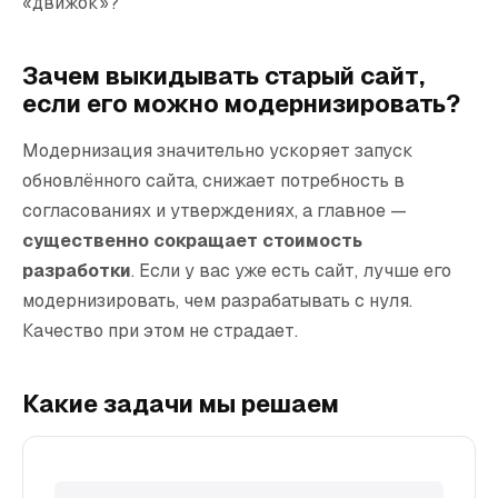
«движок»?
Интернет-маркетинг
WEB3 И БЛОКЧЕЙН
Зачем выкидывать старый сайт,
Продвижение ICO и Web3
если его можно модернизировать?
Разработка токеномики
Модернизация значительно ускоряет запуск
обновлённого сайта, снижает потребность в
согласованиях и утверждениях, а главное —
О нас
Тарифы
Вакансии
Кейсы
Конфиденциальность
существенно сокращает стоимость
Блог о маркетинге
разработки
. Если у вас уже есть сайт, лучше его
модернизировать, чем разрабатывать с нуля.
Качество при этом не страдает.
Какие задачи мы решаем