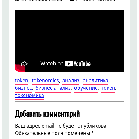
token
, 
tokenomics
, 
анализ
, 
аналитика
, 
бизнес
, 
бизнес анализ
, 
обучение
, 
токен
, 
токеномика
Добавить комментарий
Ваш адрес email не будет опубликован.
Обязательные поля помечены
*