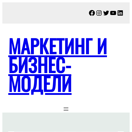
Перейти
Facebook
Instagram
Twitter
YouTu
Link
к
содержимому
МАРКЕТИНГ И
БИЗНЕС-
МОДЕЛИ