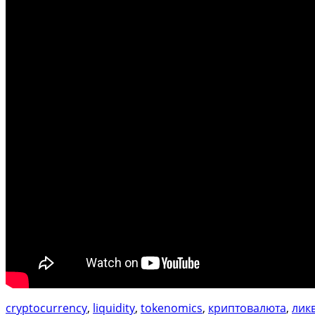
cryptocurrency
, 
liquidity
, 
tokenomics
, 
криптовалюта
, 
лик