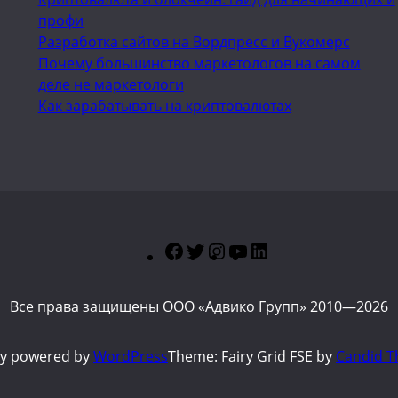
профи
Разработка сайтов на Вордпресс и Вукомерс
Почему большинство маркетологов на самом
деле не маркетологи
Как зарабатывать на криптовалютах
Facebook
Twitter
Instagram
YouTube
LinkedIn
Все права защищены ООО «Адвико Групп» 2010—2026
ly powered by
WordPress
Theme: Fairy Grid FSE by
Candid T