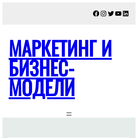
Перейти
Facebook
Instagram
Twitter
YouTu
Link
к
содержимому
МАРКЕТИНГ И
БИЗНЕС-
МОДЕЛИ