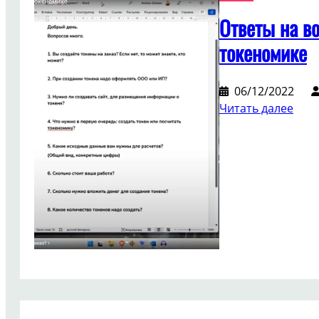
Ответы на в
токеномике
06/12/2022
:
Читать далее
Отв
на
воп
клие
по
токе
ток