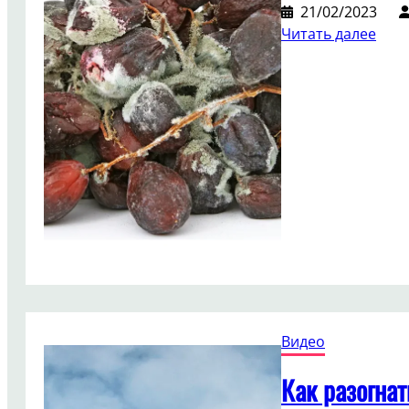
21/02/2023
:
Читать далее
Что
вред
кри
Видео
Как разогнат