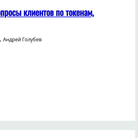
опросы клиентов по токенам,
Андрей Голубев
еты
росы
нтов
нам,
еномике