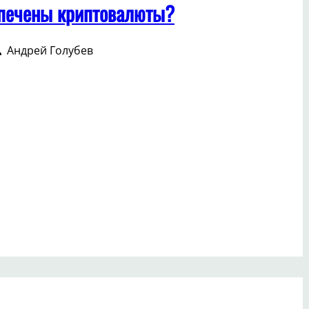
печены криптовалюты?
Андрей Голубев
спечены
птовалюты?