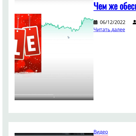
Чем же обес
06/12/2022
:
Читать далее
Чем
же
обе
кри
Видео