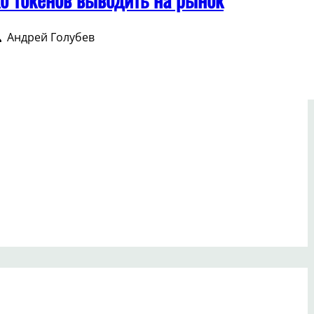
Андрей Голубев
ько
нов
одить
ок