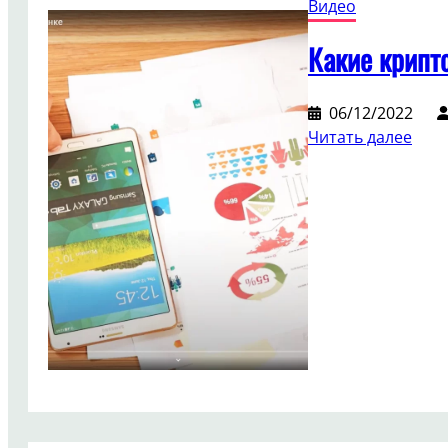
Видео
Какие крипт
06/12/2022
:
Читать далее
Каки
кри
вос
на
рын