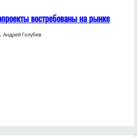
опроекты востребованы на рынке
Андрей Голубев
е
птопроекты
требованы
ке