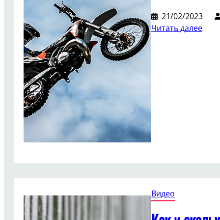
21/02/2023
:
Читать далее
Как
разо
цену
свое
токе
Видео
Как и сколь