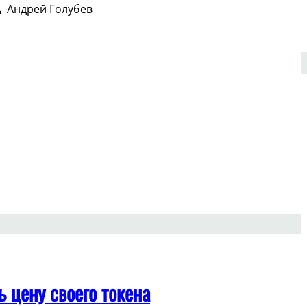
Андрей Голубев
ит
птопроектам
ь цену своего токена