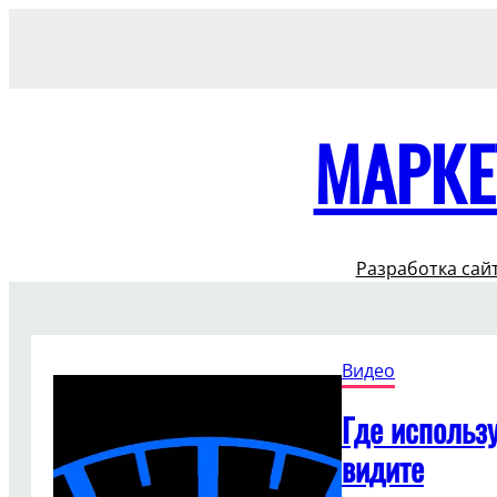
Перейти
к
содержимому
МАРКЕ
Разработка сай
Видео
Где использу
видите